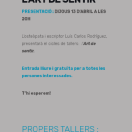
PRESENTACIÓ :
DIJOUS 13 D’ABRIL A LES
20H
L’osteòpata i escriptor Luís Carlos Rodríguez,
presentarà el cicles de tallers:
l’
Art de
sentir.
Entrada lliure i gratuïta per a totes les
persones interessades.
T’hi esperem!
PROPERS TALLERS :