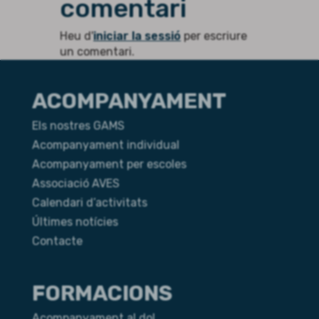
comentari
Heu d'
iniciar la sessió
per escriure
un comentari.
ACOMPANYAMENT
Els nostres GAMS
Acompanyament individual
Acompanyament per escoles
Associació AVES
Calendari d’activitats
Últimes notícies
Contacte
FORMACIONS
Acompanyament al dol