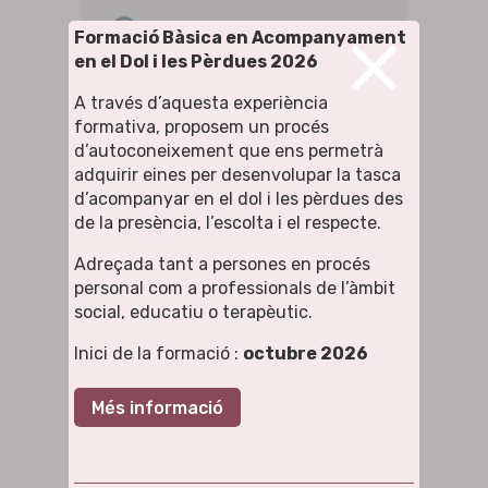
×
HORA
Formació Bàsica en Acompanyament
8:00 pm - 9:30 pm
en el Dol i les Pèrdues 2026
A través d’aquesta experiència
LOCALITZACIÓ
formativa, proposem un procés
Associació AVES
d’autoconeixement que ens permetrà
adquirir eines per desenvolupar la tasca
CATEGORIA
d’acompanyar en el dol i les pèrdues des
de la presència, l’escolta i el respecte.
Xerrades
Adreçada tant a persones en procés
ORGANITZADOR/A
personal com a professionals de l’àmbit
social, educatiu o terapèutic.
LUIS RODRIGUEZ (OSTEÒPATA) I
NÚRIA MARGALEF (COACH)
Inici de la formació :
octubre 2026
Més informació
+ Afegir a Google Calendar