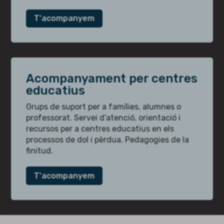
T'acompanyem
Acompanyament per centres
educatius
Grups de suport per a famílies, alumnes o
professorat. Servei d’atenció, orientació i
recursos per a centres educatius en els
processos de dol i pèrdua. Pedagogies de la
finitud.
T'acompanyem