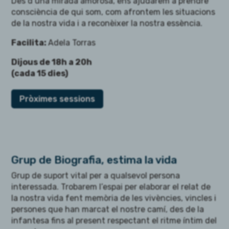
Des d’una mirada amorosa, ens ajudarem a prendre
consciència de qui som, com afrontem les situacions
de la nostra vida i a reconèixer la nostra essència.
Facilita:
Adela Torras
Dijous de 18h a 20h
(cada 15 dies)
Pròximes sessions
Grup de Biografia, estima la vida
Grup de suport vital per a qualsevol persona
interessada. Trobarem l’espai per
elaborar
el relat de
la nostra vida fent memòria de les vivències, vincles i
persones que han marcat el nostre camí, des de
la
infantesa
fins al
present respectant el ritme íntim del