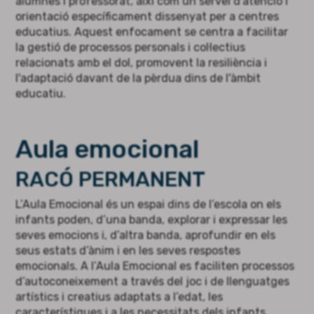
alumnes i professorat, així com un servei d'atenció i
orientació específicament dissenyat per a centres
educatius. Aquest enfocament se centra a facilitar
la gestió de processos personals i col·lectius
relacionats amb el dol, promovent la resiliència i
l'adaptació davant de la pèrdua dins de l'àmbit
educatiu.
Aula emocional
RACÓ PERMANENT
L’Aula Emocional és un espai dins de l’escola on els
infants poden, d’una banda, explorar i expressar les
seves emocions i, d’altra banda, aprofundir en els
seus estats d’ànim i en les seves respostes
emocionals. A l’Aula Emocional es faciliten processos
d’autoconeixement a través del joc i de llenguatges
artístics i creatius adaptats a l’edat, les
característiques i a les necessitats dels infants.