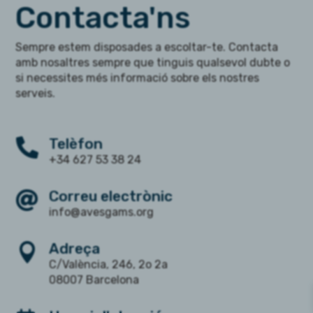
Contacta'ns
Sempre estem disposades a escoltar-te. Contacta
amb nosaltres sempre que tinguis qualsevol dubte o
si necessites més informació sobre els nostres
serveis.
Telèfon

+34 627 53 38 24
Correu electrònic

info@avesgams.org
Adreça

C/València, 246, 2o
2a
08007 Barcelona