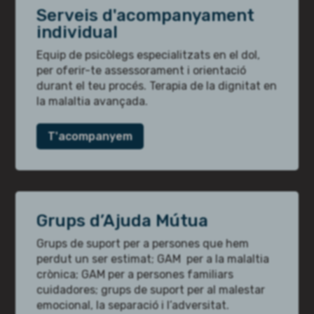
Serveis d'acompanyament
individual
Equip de psicòlegs especialitzats en el dol,
per oferir-te assessorament i orientació
durant el teu procés. Terapia de la dignitat en
la malaltia avançada.
T'acompanyem
Grups d’Ajuda Mútua
Grups de suport per a persones que hem
perdut un ser estimat; GAM per a la malaltia
crònica; GAM per a persones familiars
cuidadores; grups de suport per al malestar
emocional, la separació i l’adversitat.