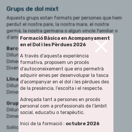
Grups de dol mixt
Aquests grups estan formats per persones que hem
perdut el nostre pare, la nostra mare, el nostre
×
germà, la nostra germana o algun vincle familiar o
d’amistat
significatius
.
Formació Bàsica en Acompanyament
en el Dol i les Pèrdues 2026
Barcelona
Dilluns i dimarts: 18 a 20h
A través d’aquesta experiència
Dimecres i dijous: 11h a 13h
formativa, proposem un procés
Divendres: 17.30h a 19.30h
d’autoconeixement que ens permetrà
adquirir eines per desenvolupar la tasca
Llinars del Vallès:
d’acompanyar en el dol i les pèrdues des
Dilluns: 18 a 20h
de la presència, l’escolta i el respecte.
Dimecres: 10 a 12h
Adreçada tant a persones en procés
Grup online:
personal com a professionals de l’àmbit
Dilluns: 19 a 21h
social, educatiu o terapèutic.
Dimecres: 19 a 21h
Inici de la formació :
octubre 2026
Sol·licita una primera acollida individual.