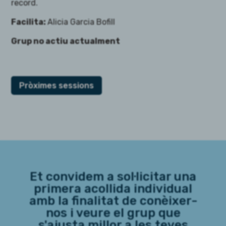
record
.
Facilita:
Alicia Garcia Bofill
Grup no actiu actualment
Pròximes sessions
Et convidem a sol·licitar una
primera acollida individual
amb la finalitat de conèixer-
nos i veure el grup que
s'ajusta millor a les teves