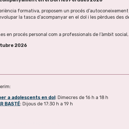
alsevol de les seves dades personals. Si encara són conservat
eriència formativa, proposem un procés d’autoconeixement
nvolupar la tasca d’acompanyar en el dol i les pèrdues des de
ades?
utilitzant?
s en procés personal com a professionals de l’àmbit social,
es?
tubre 2026
onservar la seva informació?
ves dades, haurem de verificar la seva identitat abans de fac
ta. Si requereix més còpies, podríem facturar un càrrec admin
ferim:
cta / incomplet de les seves dades personals
er a adolescents en dol
: Dimecres de 16 h a 18 h
AR BASTÉ
: Dijous de 17:30 h a 19 h
 informació personal, pot ser que adverteixi algun error o ine
 nosaltres i corregirem / inclourem la dada sol·licitat.
re’ns a
info@avesgams.org.