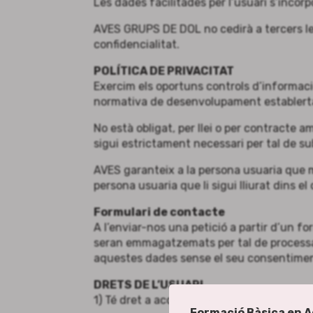
Les dades facilitades per l’usuari s’inco
AVES GRUPS DE DOL no cedirà a tercers les
confidencialitat.
POLÍTICA DE PRIVACITAT
Exercim els oportuns controls d’informaci
normativa de desenvolupament establerta
No està obligat, per llei o per contracte 
sigui estrictament necessari per tal de sub
AVES garanteix a la persona usuaria que 
persona usuaria que li sigui lliurat dins 
Formulari de contacte
A l’enviar-nos una petició a partir d’un fo
seran emmagatzemats per tal de processar
aquestes dades sense el seu consentime
DRETS DE L’USUARI
1) Té dret a accedir a les seves dades per
Formació Bàsica en A