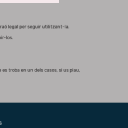
aó legal per seguir utilitzant-la.
ir-los.
e es troba en un dels casos, si us plau,
S