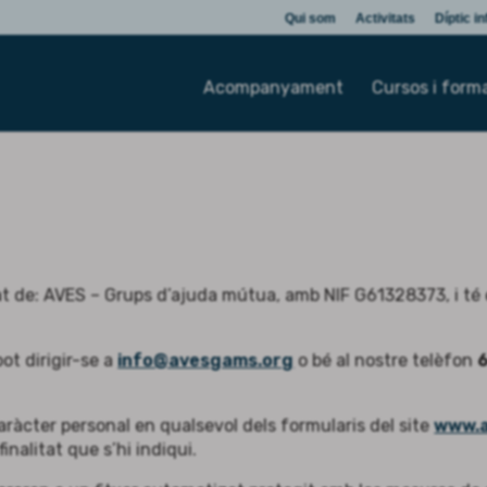
Qui som
Activitats
Díptic i
Acompanyament
Cursos i form
de: AVES – Grups d’ajuda mútua, amb NIF G61328373, i té el s
ot dirigir-se a
info@avesgams.org
o bé al nostre telèfon
caràcter personal en qualsevol dels formularis del site
www.
nalitat que s’hi indiqui.