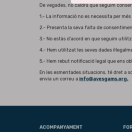
De vegades, no caldrà que seguim conser
1.- La informació no es necessita per més
2.- Presenta la seva falta de consentiment
3.- No estàs d’acord en que seguim utilit
4.- Hem utilitzat les seves dades il·legalm
5.- Hem rebut notificació legal que ens ob
En les esmentades situacions, té dret a sol
envia un correu a
info@avesgams.org.
ACOMPANYAMENT
FO