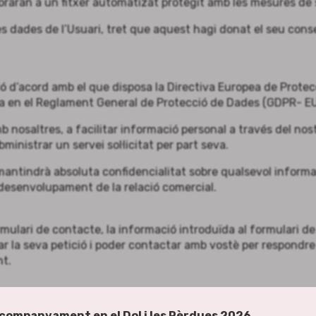
rporaran a un fitxer automatizat protegit amb les mesures de
 dades de l’Usuari, tret que aquest hagi donat el seu conse
ó d’acord amb el que disposa la Directiva Europea de Protecc
 en el Reglament General de Protecció de Dades (GDPR- EU 
amb nosaltres, a facilitar informació personal a través del n
ministrar un servei sol·licitat per part seva.
mantindrà absoluta confidencialitat sobre qualsevol inform
el desenvolupament de la relació comercial.
rmulari de contacte, la informació introduïda al formulari de s
 la seva petició i poder contactar amb vostè per respondre
nt.
sonals
companyament en el Dol i les Pèrdues 2026