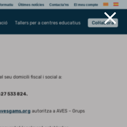
×
nformatiu
Últimes notícies
Contacta’ns
El meu compte
ació
Tallers per a centres educatius
Col·labora
eu domicili fiscal i social a:
627 533 824.
avesgams.org
autoritza a AVES – Grups