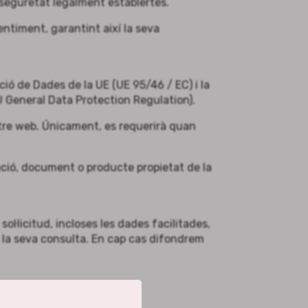
 seguretat legalment establertes.
ntiment, garantint així la seva
ió de Dades de la UE (UE 95/46 / EC) i la
General Data Protection Regulation).
ostre web. Únicament, es requerirà quan
ació, document o producte propietat de la
ol·licitud, incloses les dades facilitades,
 la seva consulta. En cap cas difondrem