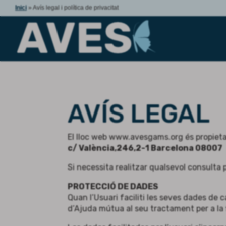
Inici
»
Avís legal i política de privacitat
AVÍS LEGAL
El lloc web www.avesgams.org és propietat 
c/ València,246,2-1 Barcelona 08007
Si necessita realitzar qualsevol consulta p
PROTECCIÓ DE DADES
Quan l’Usuari faciliti les seves dades de 
d’Ajuda mútua al seu tractament per a la fi