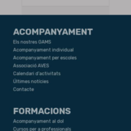
ACOMPANYAMENT
Els nostres GAMS
Acompanyament individual
Acompanyament per escoles
Associació AVES
Calendari d’activitats
Últimes notícies
Contacte
FORMACIONS
Acompanyament al dol
Cursos per a professionals