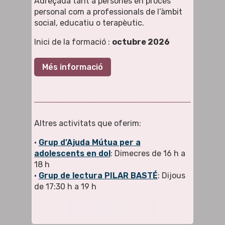
Adreçada tant a persones en procés
personal com a professionals de l’àmbit
+ Exportar a iCal / Outlook
social, educatiu o terapèutic.
Inici de la formació :
octubre 2026
Més informació
62
13
47
21
Altres activitats que oferim:
DAYS
HOURS
MINUTES
SECONDS
•
Grup d’Ajuda Mútua per a
adolescents en dol
: Dimecres de 16 h a
18 h
COMPARTEIX L'ACTIVITAT
•
Grup de lectura PILAR BASTÉ
: Dijous
de 17:30 h a 19 h