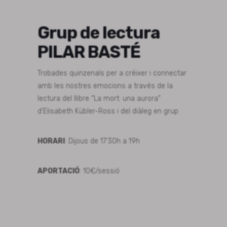
Grup de lectura
PILAR BASTÉ
Trobades quinzenals per a créixer i connectar
amb les nostres emocions a través de la
lectura del llibre
“La mort: una aurora”
d’
Elisabeth Kübler-Ross
i del diàleg en grup
HORARI
: Dijous de 17’30h a 19h
APORTACIÓ
: 10€/sessió