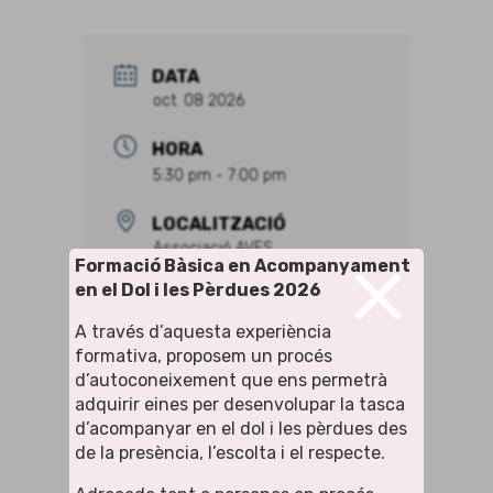
DATA
oct. 08 2026
HORA
5:30 pm - 7:00 pm
LOCALITZACIÓ
×
Associació AVES
Formació Bàsica en Acompanyament
en el Dol i les Pèrdues 2026
CATEGORIA
A través d’aquesta experiència
formativa, proposem un procés
Tallers
d’autoconeixement que ens permetrà
adquirir eines per desenvolupar la tasca
d’acompanyar en el dol i les pèrdues des
de la presència, l’escolta i el respecte.
+ Afegir a Google Calendar