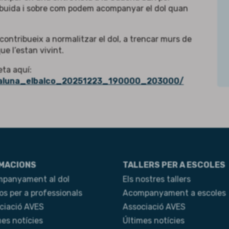
ira buida i sobre com podem acompanyar el dol quan
 contribueix a normalitzar el dol, a trencar murs de
ue l’estan vivint.
eta aquí:
ataluna_elbalco_20251223_190000_203000/
MACIONS
TALLERS PER A ESCOLES
panyament al dol
Els nostres tallers
os per a professionals
Acompanyament a escoles
ciació AVES
Associació AVES
mes notícies
Últimes notícies