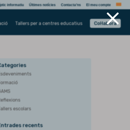
×
ptic informatiu
Últimes notícies
Contacta’ns
El meu compte
ació
Tallers per a centres educatius
Col·labora
Categories
Esdeveniments
Formació
GAMS
eflexions
allers escolars
Entrades recents