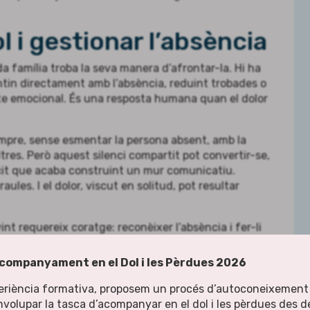
l i gestionar l’absència
a família troba la seva manera d’afrontar-la. Hi ha
ntin directament amb l’absència, reduint trobades o
cte emocional. És una resposta humana quan el dolor
mpre, sense esmentar la persona absent, amb la
ltres. Però aquest silenci compartit pot convertir-se,
cit que acaba construint un mur comunicatiu.
les. I el dolor, viscut en solitud, pot resultar
int requereix coratge: reconèixer l’absència i fer-li
l nom de la persona estimada, compartir un record,
 la cadira buida no elimina el dolor, però pot
companyament en el Dol i les Pèrdues 2026
erquè ens permet compartir-lo i sentir-nos
eriència formativa, proposem un procés d’autoconeixement
nvolupar la tasca d’acompanyar en el dol i les pèrdues des de