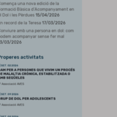
omença una nova edició de la
Formació Bàsica d’Acompanyament en
l Dol i les Pèrdues
15/04/2026
n record de la Teresa
17/03/2026
onviure amb una persona en dol: com
podem acompanyar sense fer mal
13/03/2026
Properes activitats
SET. 02 2026
AM PER A PERSONES QUE VIVIM UN PROCÉS
E MALALTIA CRÒNICA, ESTABILITZADA O
AMB SEQÜELES
Associació AVES
SET. 09 2026
RUP DE DOL PER ADOLESCENTS
Associació AVES
SET. 09 2026