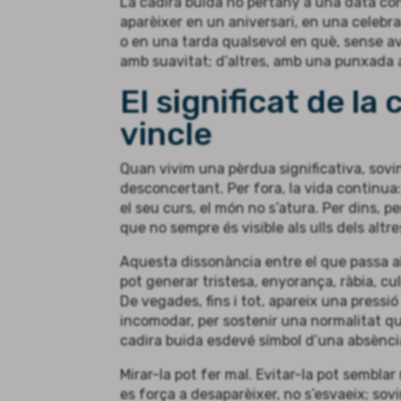
La cadira buida no pertany a una data co
aparèixer en un aniversari, en una celebr
o en una tarda qualsevol en què, sense av
amb suavitat; d’altres, amb una punxada 
El significat de la
vincle
Quan vivim una pèrdua significativa, sovi
desconcertant. Per fora, la vida continua
el seu curs, el món no s’atura. Per dins, 
que no sempre és visible als ulls dels altre
Aquesta dissonància entre el que passa a
pot generar tristesa, enyorança, ràbia, cul
De vegades, fins i tot, apareix una pressió
incomodar, per sostenir una normalitat qu
cadira buida esdevé símbol d’una absènci
Mirar-la pot fer mal. Evitar-la pot sembla
es força a desaparèixer, no s’esvaeix; so