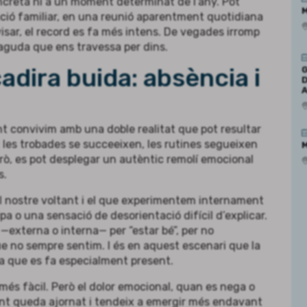
ncreta ni a un moment determinat de l’any. Pot
M
ació familiar, en una reunió aparentment quotidiana
isar, el record es fa més intens. De vegades irromp
aguda que ens travessa per dins.
 cadira buida: absència i
G
D
nt convivim amb una doble realitat que pot resultar
: les trobades se succeeixen, les rutines segueixen
M
però, es pot desplegar un autèntic remolí emocional
s.
l nostre voltant i el que experimentem internament
pa o una sensació de desorientació difícil d’explicar.
 —externa o interna— per “estar bé”, per no
e no sempre sentim. I és en aquest escenari que la
a que es fa especialment present.
r més fàcil. Però el dolor emocional, quan es nega o
vint queda ajornat i tendeix a emergir més endavant