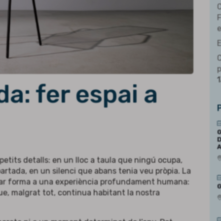
C
e
E
C
da: fer espai a
G
D
petits detalls: en un lloc a taula que ningú ocupa,
rtada, en un silenci que abans tenia veu pròpia. La
osar forma a una experiència profundament humana:
G
que, malgrat tot, continua habitant la nostra