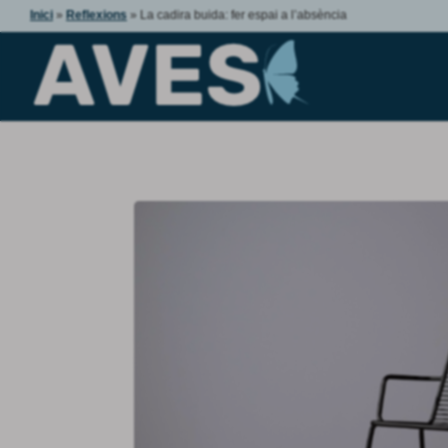
Inici
»
Reflexions
»
La cadira buida: fer espai a l’absència