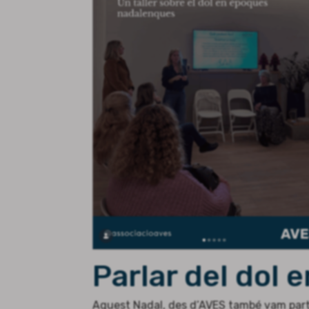
Parlar del dol e
Aquest Nadal, des d’AVES també vam parti