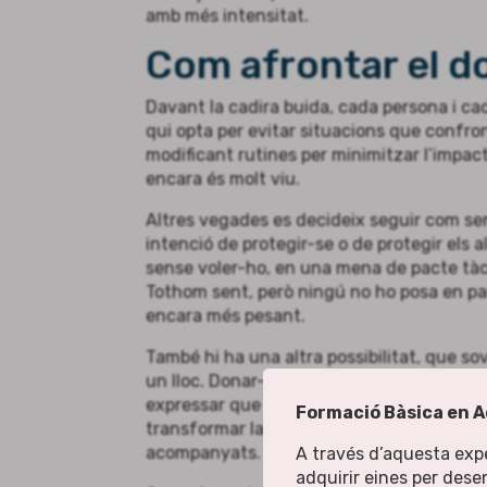
amb més intensitat.
Com afrontar el do
Davant la cadira buida, cada persona i cad
qui opta per evitar situacions que confro
modificant rutines per minimitzar l’impa
encara és molt viu.
Altres vegades es decideix seguir com se
intenció de protegir-se o de protegir els a
sense voler-ho, en una mena de pacte tà
Tothom sent, però ningú no ho posa en parau
encara més pesant.
També hi ha una altra possibilitat, que sov
un lloc. Donar-se permís per pronunciar e
expressar que es troba a faltar. Fer espai a
Formació Bàsica en A
transformar la manera com el sostenim, p
acompanyats.
A través d’aquesta exp
adquirir eines per dese