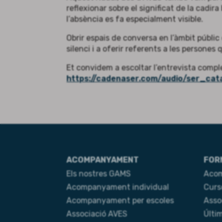
reflexionar sobre el significat de la cad
l’absència es fa especialment visible.
Obrir espais de conversa en l’àmbit públic
silenci i a oferir referents a les persones q
Et convidem a escoltar l’entrevista compl
https://cadenaser.com/audio/ser_c
ACOMPANYAMENT
FOR
Els nostres GAMS
Acom
Acompanyament individual
Curs
Acompanyament per escoles
Asso
Associació AVES
Últi