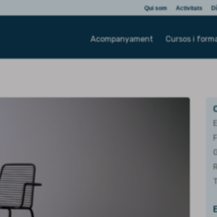
Qui som
Activitats
Dí
Acompanyament
Cursos i form
R
T