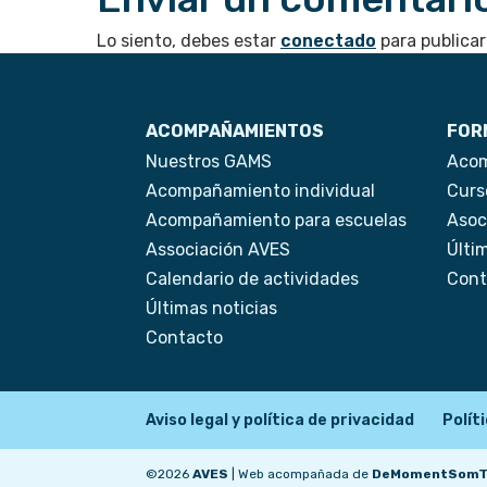
Lo siento, debes estar
conectado
para publicar
ACOMPAÑAMIENTOS
FOR
Nuestros GAMS
Acom
Acompañamiento individual
Curs
Acompañamiento para escuelas
Asoc
Associación AVES
Últi
Calendario de actividades
Cont
Últimas noticias
Contacto
Aviso legal y política de privacidad
Polít
©
2026
AVES
| Web acompañada de
DeMomentSomT