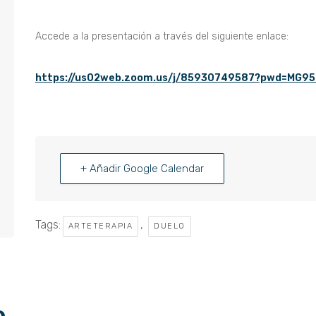
Accede a la presentación a través del siguiente enlace:
https://us02web.zoom.us/j/85930749587?pwd=MG9
+ Añadir Google Calendar
Tags:
,
ARTETERAPIA
DUELO
o