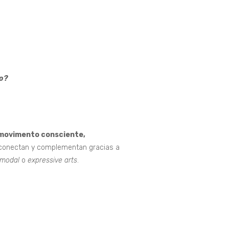
lo?
movimento consciente,
erconectan y complementan gracias a
rmodal
o
expressive arts
.