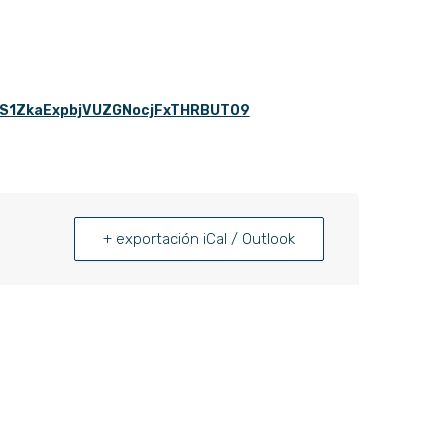
5S1ZkaExpbjVUZGNocjFxTHRBUT09
+ exportación iCal / Outlook