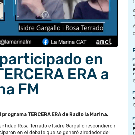
C
A
T
A
d
participado en
G
 TERCERA ERA a
P
E
ina FM
M
 el programa TERCERA ERA de Radio la Marina.
G
entidad Rosa Terrado e Isidre Gargallo respondieron
P
iciparon en el debate que se generó alrededor del
E