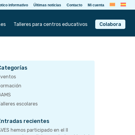
ptico informativo
Últimas noticias
Contacto
Mi cuenta
nes
Talleres para centros educativos
Colabora
Categorías
Eventos
Formación
GAMS
alleres escolares
Entradas recientes
VES hemos participado en el II