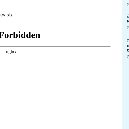
revista
M
G