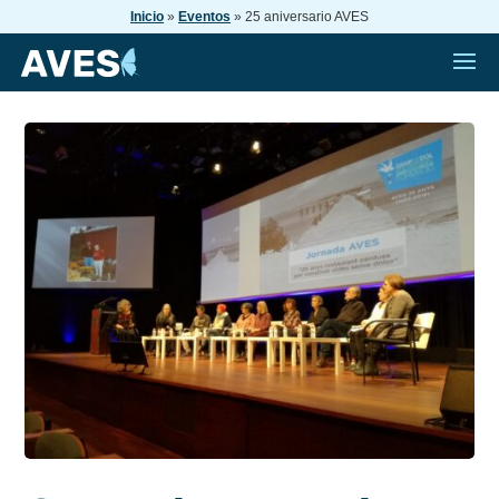
Inicio
»
Eventos
»
25 aniversario AVES